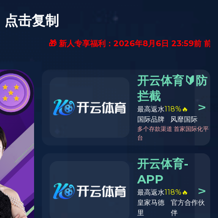
服务热线：400-060-8611
EN
新闻中心
下载专区
售后服务