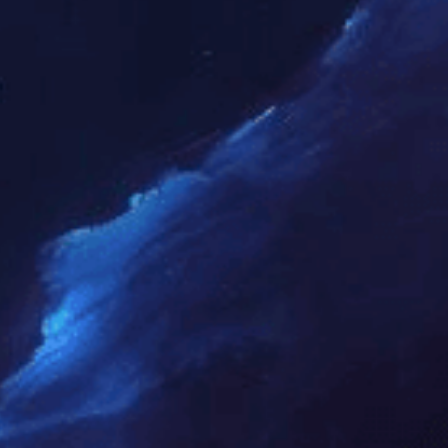


顶部