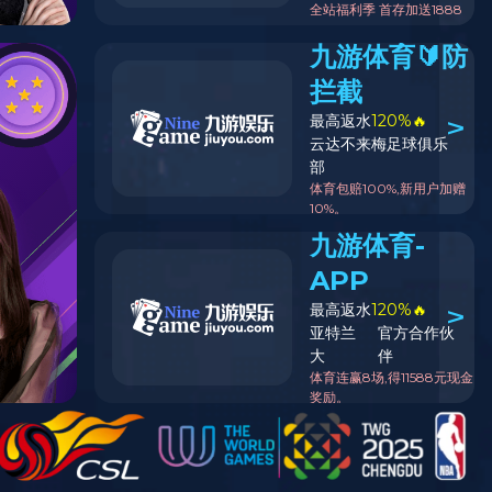
首页
>
开云集团有限公司官网
>
教育行业案例
智慧黑板助力百年名校-南京师范大学附属小
色课堂，共同守护师生视力健康！