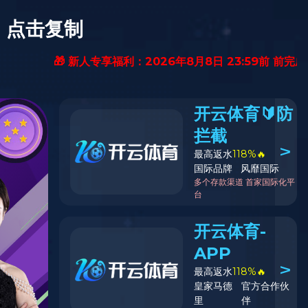
服务热线：400-060-8611
EN
新闻中心
下载专区
售后服务