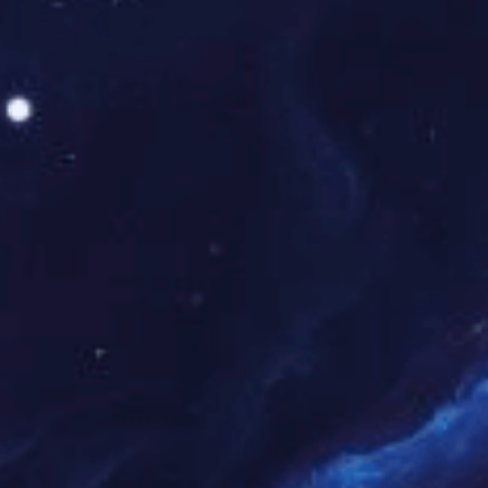
兰州市静宁路小学
静宁路小学位于兰州市城关区，建校
学。学校多年来全面贯彻教育方针，
极向上、内涵丰厚、特色鲜明的现代学
湖南汨罗市乡镇学校
为推进“乡村智慧云校”示范区建设，
慧黑板，助力汨罗市乡村教育事业高
备，画面显示小，在自然光较强时，容易