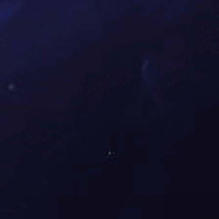

顶部
，建校多年来，为上级学校输送了数以千计合格新
业生，赢得了社会的高度赞誉。采用开云集团有
，创新教学手段，助力学生...
教育部直属高校，由教育部、江苏省人民政府共
、“985工程优势学科创新平台”重点建设高校，入选