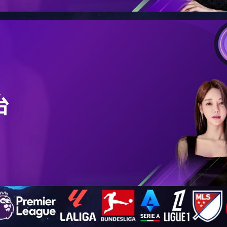
开云集团有限公司官网
开云集团有限公司官网
新
普教开云集团有限公司官网
教育行业案例
高教开云集团有限公司官网