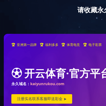
开云集团有限公司官网
产品介绍
招聘信息
下载专区
使用指南
软件下载